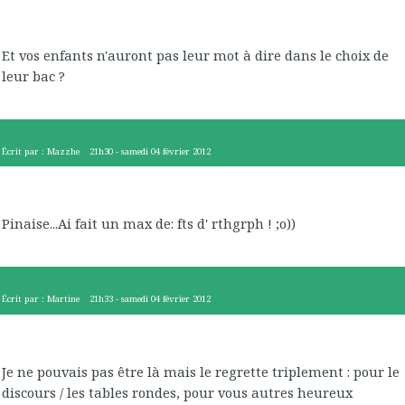
Et vos enfants n'auront pas leur mot à dire dans le choix de
leur bac ?
Écrit par :
Mazzhe
21h30
-
samedi 04
février 2012
Pinaise...Ai fait un max de: fts d' rthgrph ! ;o))
Écrit par :
Martine
21h33
-
samedi 04
février 2012
Je ne pouvais pas être là mais le regrette triplement : pour le
discours / les tables rondes, pour vous autres heureux