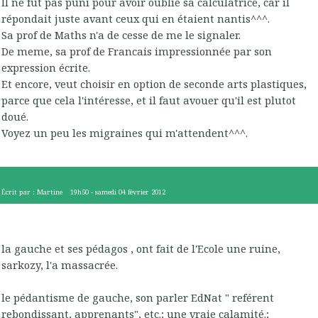
Il ne fut pas puni pour avoir oublié sa calculatrice, car il
répondait juste avant ceux qui en étaient nantis^^^.
Sa prof de Maths n'a de cesse de me le signaler.
De meme, sa prof de Francais impressionnée par son
expression écrite.
Et encore, veut choisir en option de seconde arts plastiques,
parce que cela l'intéresse, et il faut avouer qu'il est plutot
doué.
Voyez un peu les migraines qui m'attendent^^^.
Écrit par :
Martine
19h50
-
samedi 04
février 2012
la gauche et ses pédagos , ont fait de l'Ecole une ruine,
sarkozy, l'a massacrée.
le pédantisme de gauche, son parler EdNat " reférent
rebondissant, apprenants", etc.; une vraie calamité.;