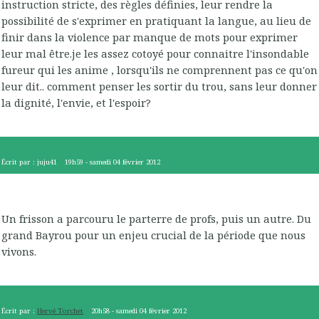
instruction stricte, des règles définies, leur rendre la
possibilité de s'exprimer en pratiquant la langue, au lieu de
finir dans la violence par manque de mots pour exprimer
leur mal être.je les assez cotoyé pour connaitre l'insondable
fureur qui les anime , lorsqu'ils ne comprennent pas ce qu'on
leur dit.. comment penser les sortir du trou, sans leur donner
la dignité, l'envie, et l'espoir?
Écrit par :
juju41
19h59
-
samedi 04
février 2012
Un frisson a parcouru le parterre de profs, puis un autre. Du
grand Bayrou pour un enjeu crucial de la période que nous
vivons.
Écrit par :
Hervé Torchet
20h58
-
samedi 04
février 2012