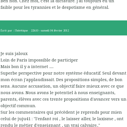
Ben non. Chez moi, c'est la dictature. J'ai toujours eu un
faible pour les tyrannies et le despotisme en général.
Écrit par :
l'hérétique
22h10
-
samedi 04
février 2012
Je suis jaloux
Loin de Paris impossible de participer
Mais bon il y a internet .....
Superbe perspective pour notre système éducatif. Seul devant
mon écran j'applaudissait. Des propositions simples, de bon
sens. Aucune accusation, un objectif faire mieux avec ce que
nous avons. Nous avons le potentiel à nous enseignants,
parents, élèves avec ces trente propositions d'avancer vers un
objectif commun.
Sur les commentaires qui précèdent je reprends pour mien
celui de juju41 : "l'enfant roi , le laisser aller, le laxisme , ont
rendu le métier d'enseignant , un vrai calvaire.."