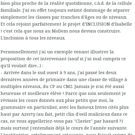
bien plus proche de la réalité quotidienne, c.à.d. de la cellule
familiale. J'ai en effet toujours estimé dommage de séparer
simplement les classes par tranches d'âges ou de niveaux.
Et cela rejoint parfaitement le projet d’INCLUSION d’Isabelle
! c'est cela que nous au MoDem nous devons construire.
L'inclusion à tous les niveaux.
Personnellement j'ai un exemple venant illustrer la
proposition de cet intervenant (sauf si j’ai mal compris ce
qu'il voulait dire...) :
- Arrivée dans le sud ouest à 9 ans, j'ai passé les deux
dernières années de primaire dans une classe de village à
multiples niveaux, du CP au CM2. Jamais je n'ai été aussi
heureuse et meilleure élève ! Parce que non seulement je
révisais les cours donnés aux plus petits que moi, la
grammaire en particulier, avec les fameux livres cités plus
haut par Azerty (au fait, petit clin d'oeil malicieux dans ce
cas, ne vous appelleriez-vous pas "Clavier" par hasard ?)
mais surtout j'entendais déjà le cours de l'année suivante.
L'institutrice, extrêmement exigeante, nous faisait suivre de