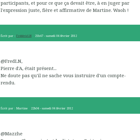
participants, et pour ce que ça devait être, à en juger par
l'expression juste, fière et affirmative de Martine. Waoh !
Écrit par :
FrédéricLN
21h47
-
samedi 04
février 2012
@FredLN,
Pierre d'A, était présent...
Ne doute pas qu'il ne sache vous instruire d'un compte-
rendu.
Écrit par :
Martine
22h04
-
samedi 04
février 2012
@Mazzhe