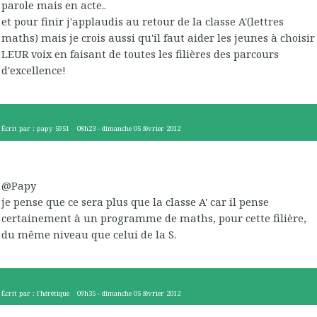
parole mais en acte..
et pour finir j'applaudis au retour de la classe A'(lettres
maths) mais je crois aussi qu'il faut aider les jeunes à choisir
LEUR voix en faisant de toutes les filières des parcours
d'excellence!
Écrit par :
papy 5951
08h23
-
dimanche 05
février 2012
@Papy
je pense que ce sera plus que la classe A' car il pense
certainement à un programme de maths, pour cette filière,
du même niveau que celui de la S.
Écrit par :
l'hérétique
09h35
-
dimanche 05
février 2012