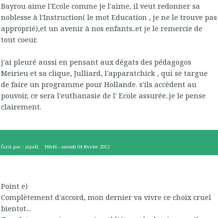
Bayrou aime l'Ecole comme je l'aime, il veut redonner sa
noblesse à l'Instruction( le mot Education , je ne le trouve pas
approprié),et un avenir à nos enfants..et je le remercie de
tout coeur.
j'ai pleuré aussi en pensant aux dégats des pédagogos
Meirieu et sa clique, Julliard, l'apparatchick , qui se targue
de faire un programme pour Hollande. s'ils accèdent au
pouvoir, ce sera l'euthanasie de l' Ecole assurée..je le pense
clairement.
Écrit par :
juju41
18h46
-
samedi 04
février 2012
Point e)
Complètement d'accord, mon dernier va vivre ce choix cruel
bientot...