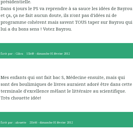
présidentielle.
Dans 4 jours le PS va reprendre à sa sauce les idées de Bayrou
et ça, ça ne fait aucun doute, ils n'ont pas d'idées ni de
programme cohérent mais savent TOUS taper sur Bayrou qui
lui a du bons sens ! Votez Bayrou.
Écrit par :
Gilou
15h49
-
dimanche 05
février 2012
Mes enfants qui ont fait bac S, Médecine ensuite, mais qui
sont des boulimiques de livres auraient adoré être dans cette
terminale d'excellence mêlant le littéraire au scientifique.
Très chouette idée!
Écrit par :
alouette
21h46
-
dimanche 05
février 2012