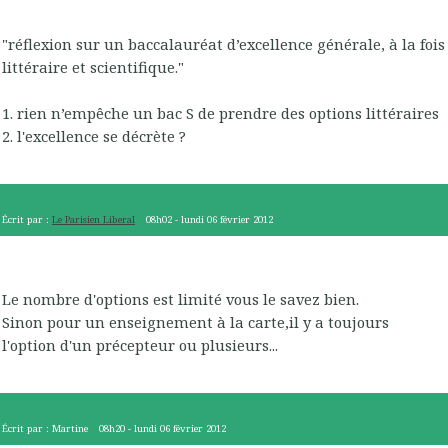
"réflexion sur un baccalauréat d’excellence générale, à la fois
littéraire et scientifique."
1. rien n’empêche un bac S de prendre des options littéraires
2. l'excellence se décrète ?
Écrit par :
Le Parisien Liberal
08h02
-
lundi 06
février 2012
Le nombre d'options est limité vous le savez bien.
Sinon pour un enseignement à la carte,il y a toujours
l'option d'un précepteur ou plusieurs...
Écrit par :
Martine
08h20
-
lundi 06
février 2012