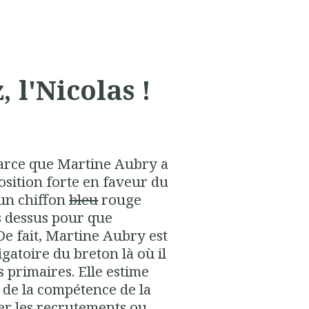
, l'Nicolas !
rce que Martine Aubry a
osition forte en faveur du
r un chiffon
bleu
rouge
ts dessus pour que
De fait, Martine Aubry est
atoire du breton là où il
s primaires. Elle estime
r de la compétence de la
er les recrutements ou,