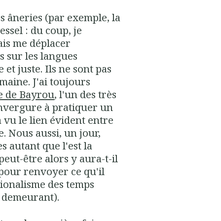
 âneries (par exemple, la
essel : du coup, je
is me déplacer
is sur les langues
 et juste. Ils ne sont pas
aine. J'ai toujours
se de Bayrou
, l'un des très
envergure à pratiquer un
 vu le lien évident entre
e. Nous aussi, un jour,
 autant que l'est la
eut-être alors y aura-t-il
pour renvoyer ce qu'il
tionalisme des temps
au demeurant).