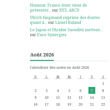
Humour. France Inter vient de
présenter...
sur
XYZ, ABCD
Ulrich Siegmund exprime des doutes
quant à...
sur
Lionel Baland
Le Japon et l’Arabie Saoudite mettent...
sur
Euro-Synergies
Août 2026
Calendrier des notes en Août 2026
D
L
M
M
J
V
S
1
2
3
4
5
6
7
8
9
10
11
12
13
14
15
16
17
18
19
20
21
22