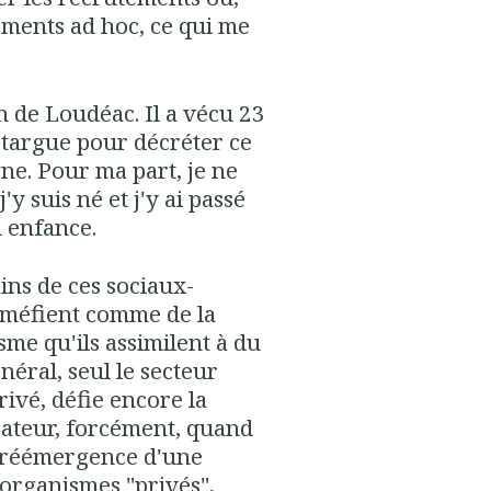
ements ad hoc, ce qui me
n de Loudéac. Il a vécu 23
 targue pour décréter ce
ne. Pour ma part, je ne
'y suis né et j'y ai passé
n enfance.
ains de ces sociaux-
 méfient comme de la
sme qu'ils assimilent à du
éral, seul le secteur
rivé, défie encore la
isateur, forcément, quand
la réémergence d'une
 d'organismes "privés",