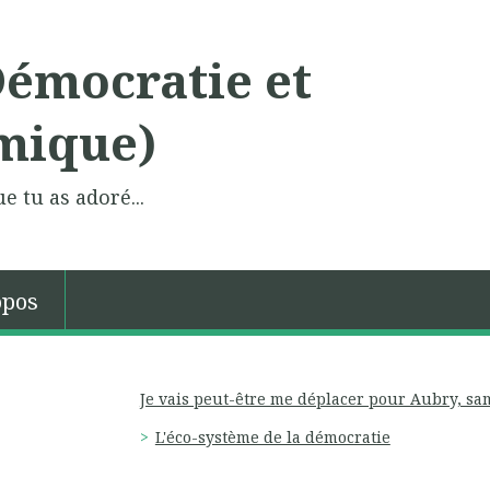
Démocratie et
mique)
e tu as adoré...
opos
Je vais peut-être me déplacer pour Aubry, sam
L'éco-système de la démocratie