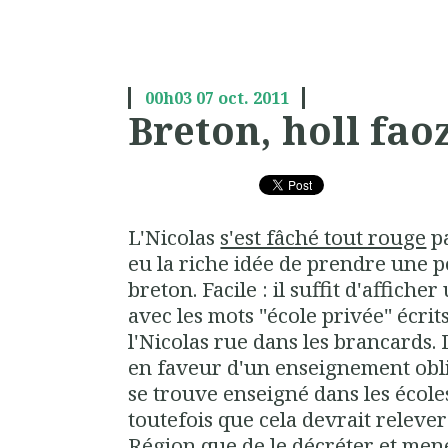
00h03
07
oct. 2011
Breton, holl faoz
L'Nicolas
s'est fâché tout rouge
pa
eu la riche idée de prendre une p
breton. Facile : il suffit d'affiche
avec les mots "école privée" écri
l'Nicolas rue dans les brancards. 
en faveur d'un enseignement oblig
se trouve enseigné dans les école
toutefois que cela devrait releve
Région que de le décréter et men