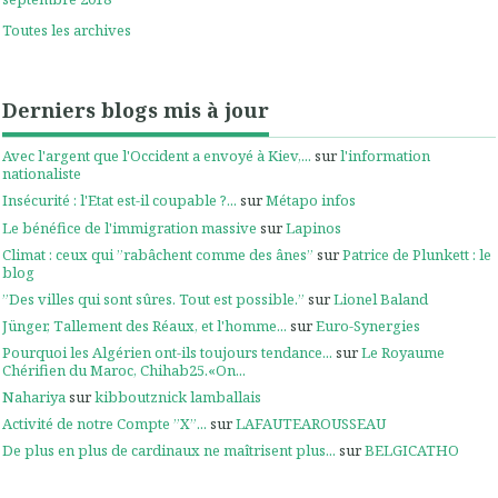
Toutes les archives
Derniers blogs mis à jour
Avec l'argent que l'Occident a envoyé à Kiev,...
sur
l'information
nationaliste
Insécurité : l'Etat est-il coupable ?...
sur
Métapo infos
Le bénéfice de l'immigration massive
sur
Lapinos
Climat : ceux qui ”rabâchent comme des ânes”
sur
Patrice de Plunkett : le
blog
”Des villes qui sont sûres. Tout est possible.”
sur
Lionel Baland
Jünger, Tallement des Réaux, et l'homme...
sur
Euro-Synergies
Pourquoi les Algérien ont-ils toujours tendance...
sur
Le Royaume
Chérifien du Maroc, Chihab25.«On...
Nahariya
sur
kibboutznick lamballais
Activité de notre Compte ”X”...
sur
LAFAUTEAROUSSEAU
De plus en plus de cardinaux ne maîtrisent plus...
sur
BELGICATHO