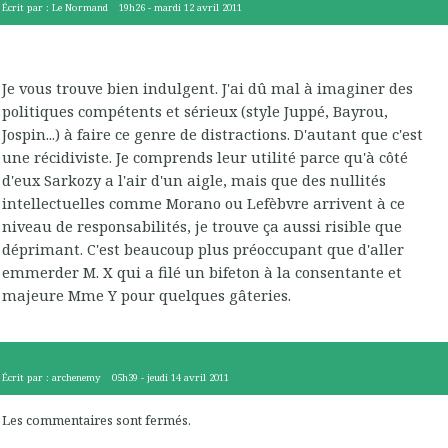
Écrit par :
Le Normand
19h26
-
mardi 12
avril 2011
Je vous trouve bien indulgent. J'ai dû mal à imaginer des
politiques compétents et sérieux (style Juppé, Bayrou,
Jospin...) à faire ce genre de distractions. D'autant que c'est
une récidiviste. Je comprends leur utilité parce qu'à côté
d'eux Sarkozy a l'air d'un aigle, mais que des nullités
intellectuelles comme Morano ou Lefèbvre arrivent à ce
niveau de responsabilités, je trouve ça aussi risible que
déprimant. C'est beaucoup plus préoccupant que d'aller
emmerder M. X qui a filé un bifeton à la consentante et
majeure Mme Y pour quelques gâteries.
Écrit par :
archenemy
05h39
-
jeudi 14
avril 2011
Les commentaires sont fermés.