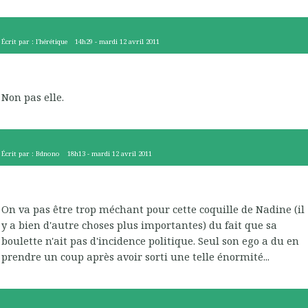
Écrit par :
l'hérétique
14h29
-
mardi 12
avril 2011
Non pas elle.
Écrit par :
Bdnono
18h13
-
mardi 12
avril 2011
On va pas être trop méchant pour cette coquille de Nadine (il
y a bien d'autre choses plus importantes) du fait que sa
boulette n'ait pas d'incidence politique. Seul son ego a du en
prendre un coup après avoir sorti une telle énormité...