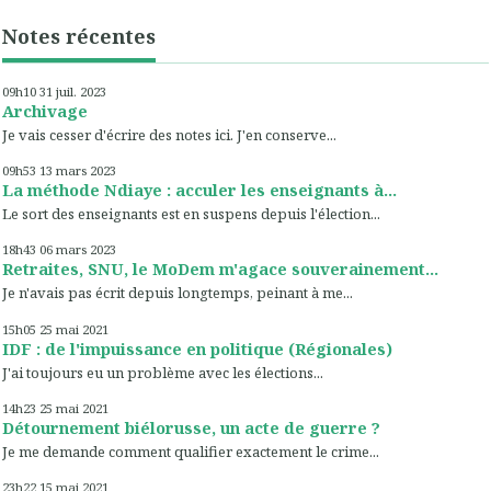
Notes récentes
09h10
31
juil. 2023
Archivage
Je vais cesser d'écrire des notes ici. J'en conserve...
09h53
13
mars 2023
La méthode Ndiaye : acculer les enseignants à...
Le sort des enseignants est en suspens depuis l'élection...
18h43
06
mars 2023
Retraites, SNU, le MoDem m'agace souverainement...
Je n'avais pas écrit depuis longtemps, peinant à me...
15h05
25
mai 2021
IDF : de l'impuissance en politique (Régionales)
J'ai toujours eu un problème avec les élections...
14h23
25
mai 2021
Détournement biélorusse, un acte de guerre ?
Je me demande comment qualifier exactement le crime...
23h22
15
mai 2021