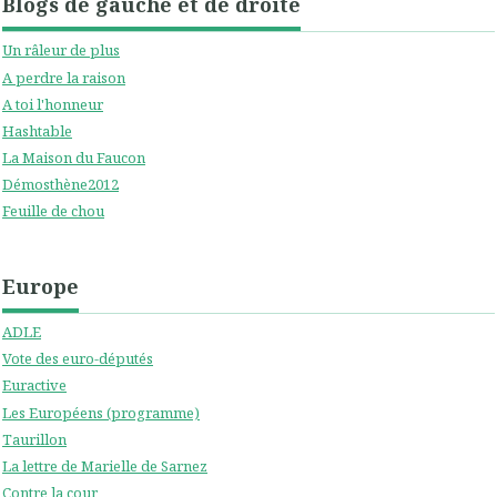
Blogs de gauche et de droite
Un râleur de plus
A perdre la raison
A toi l'honneur
Hashtable
La Maison du Faucon
Démosthène2012
Feuille de chou
Europe
ADLE
Vote des euro-députés
Euractive
Les Européens (programme)
Taurillon
La lettre de Marielle de Sarnez
Contre la cour