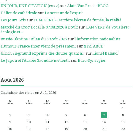
UN JOUR, UNE CITATION (cxxv)
sur
Alain Van Praet - BLOG
Délice de cathédrale
sur
La senteur de l'esprit
Les Jours Gris
sur
FUMIGÈNE - Derrière l'écran de fumée, la réalité
Marché du Croc' Local le 07.08.2026 à Boult
sur
L'AN VERT de Vouziers :
écologie et...
Russie-Ukraine : Bilan du 5 août 2026
sur
l'information nationaliste
Humour. France Inter vient de présenter...
sur
XYZ, ABCD
Ulrich Siegmund exprime des doutes quant à...
sur
Lionel Baland
Le Japon et l’Arabie Saoudite mettent...
sur
Euro-Synergies
Août 2026
Calendrier des notes en Août 2026
D
L
M
M
J
V
S
1
2
3
4
5
6
7
8
9
10
11
12
13
14
15
16
17
18
19
20
21
22