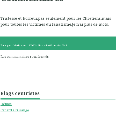
Tristesse et horreur,pas seulement pour les Chretiens,mais
pour toutes les victimes du fanatisme.Je n'ai plus de mots.
Écrit par :
Mathurine
12h33
-
dimanche 02
janvier 2011
Les commentaires sont fermés.
Blogs centristes
Démos
Canard à l'Orange