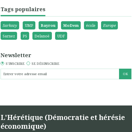
Tags populaires
Sarkozy
UMP
Bayrou
MoDem
école
Europe
Sarnez
PS
Delanoë
UDF
Newsletter
S'INSCRIRE
SE DÉSINSCRIRE
L'Hérétique (Démocratie et hérésie
économique)