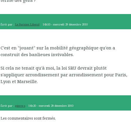
terme des gens ?
Écrit par :
Le Parisien Liberal
14h10
-
mercredi 29
décembre 2010
C'est en "jouant" sur la mobilité géographique qu'on a
construit des banlieues invivables.
Si cela ne tenait qu'à moi, la loi SRU devrait plutôt
s'appliquer arrondissement par arrondissement pour Paris,
Lyon et Marseille.
Écrit par :
pierre s
14h20
-
mercredi 29
décembre 2010
Les commentaires sont fermés.