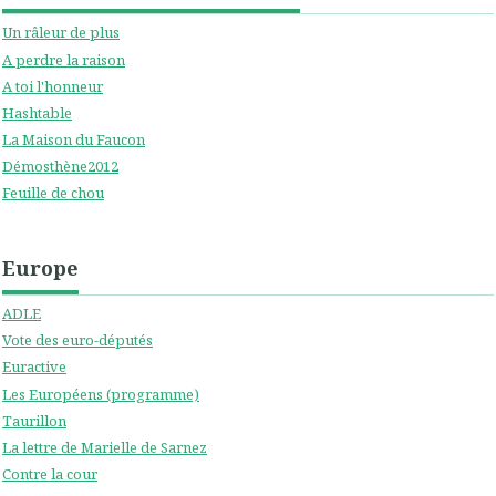
Un râleur de plus
A perdre la raison
A toi l'honneur
Hashtable
La Maison du Faucon
Démosthène2012
Feuille de chou
Europe
ADLE
Vote des euro-députés
Euractive
Les Européens (programme)
Taurillon
La lettre de Marielle de Sarnez
Contre la cour