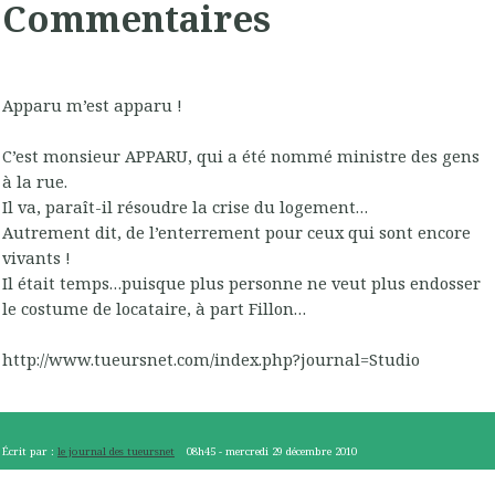
Commentaires
Apparu m’est apparu !
C’est monsieur APPARU, qui a été nommé ministre des gens
à la rue.
Il va, paraît-il résoudre la crise du logement…
Autrement dit, de l’enterrement pour ceux qui sont encore
vivants !
Il était temps…puisque plus personne ne veut plus endosser
le costume de locataire, à part Fillon…
http://www.tueursnet.com/index.php?journal=Studio
Écrit par :
le journal des tueursnet
08h45
-
mercredi 29
décembre 2010