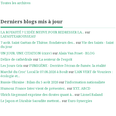
Toutes les archives
Derniers blogs mis à jour
LA ROYAUTÉ ? L'IDÉE NEUVE POUR REDRESSER LA...
sur
LAFAUTEAROUSSEAU
7 août. Saint Gaëtan de Thiène, fondateurs des...
sur
Vie des Saints - Saint
du jour
UN JOUR, UNE CITATION (cxxv)
sur
Alain Van Praet - BLOG
Délice de cathédrale
sur
La senteur de l'esprit
Les Jours Gris
sur
FUMIGÈNE - Derrière l'écran de fumée, la réalité
Marché du Croc' Local le 07.08.2026 à Boult
sur
L'AN VERT de Vouziers :
écologie et...
Russie-Ukraine : Bilan du 5 août 2026
sur
l'information nationaliste
Humour. France Inter vient de présenter...
sur
XYZ, ABCD
Ulrich Siegmund exprime des doutes quant à...
sur
Lionel Baland
Le Japon et l’Arabie Saoudite mettent...
sur
Euro-Synergies