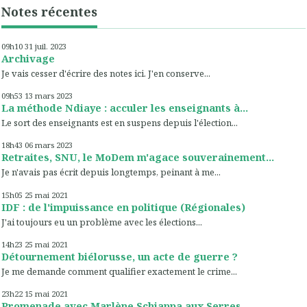
Notes récentes
09h10
31
juil. 2023
Archivage
Je vais cesser d'écrire des notes ici. J'en conserve...
09h53
13
mars 2023
La méthode Ndiaye : acculer les enseignants à...
Le sort des enseignants est en suspens depuis l'élection...
18h43
06
mars 2023
Retraites, SNU, le MoDem m'agace souverainement...
Je n'avais pas écrit depuis longtemps, peinant à me...
15h05
25
mai 2021
IDF : de l'impuissance en politique (Régionales)
J'ai toujours eu un problème avec les élections...
14h23
25
mai 2021
Détournement biélorusse, un acte de guerre ?
Je me demande comment qualifier exactement le crime...
23h22
15
mai 2021
Promenade avec Marlène Schiappa aux Serres...