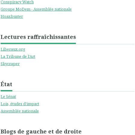
Conspiracy Watch
Groupe MoDem - Assemblée nationale
Hoaxbuster
Lectures raffraîchissantes
Liberaux.org
La Tribune de l'Art
Skycraper
État
Le Sénat
Lois, études d'impact
Assemblée nationale
Blogs de gauche et de droite