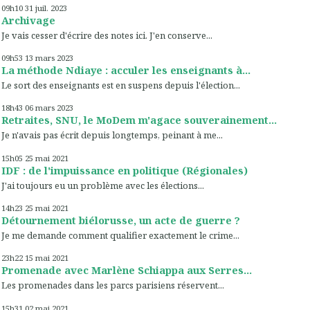
09h10
31
juil. 2023
Archivage
Je vais cesser d'écrire des notes ici. J'en conserve...
09h53
13
mars 2023
La méthode Ndiaye : acculer les enseignants à...
Le sort des enseignants est en suspens depuis l'élection...
18h43
06
mars 2023
Retraites, SNU, le MoDem m'agace souverainement...
Je n'avais pas écrit depuis longtemps, peinant à me...
15h05
25
mai 2021
IDF : de l'impuissance en politique (Régionales)
J'ai toujours eu un problème avec les élections...
14h23
25
mai 2021
Détournement biélorusse, un acte de guerre ?
Je me demande comment qualifier exactement le crime...
23h22
15
mai 2021
Promenade avec Marlène Schiappa aux Serres...
Les promenades dans les parcs parisiens réservent...
15h31
02
mai 2021