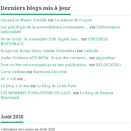
Derniers blogs mis à jour
Giscard au Musée Fenaille
sur
La senteur de l'esprit
Les privilèges de la nomenklatura communiste :...
sur
l'information
nationaliste
Ile de Groix : le journaliste Erik Tegnér une...
sur
SYNTHESE
NATIONALE
Rouge sur Rouge (Sara, cuisine Dolomites)
sur
Latitude
Audio‑Technica ATH‑M50x : le son des vacances...
sur
upgradepc
Peut-on être excommunié pour une publication...
sur
BELGICATHO
Coeur brûlant
sur
Raymond Alcovère
III, v-viii
sur
;_
Ce blog à 20 ans
sur
Le Blog de Louis-Paul
LES MEMBRES FONDATEURS DE L'ASP...
sur
Le Blog du Pasteur
Blanchard
Août 2026
Calendrier des notes en Août 2026