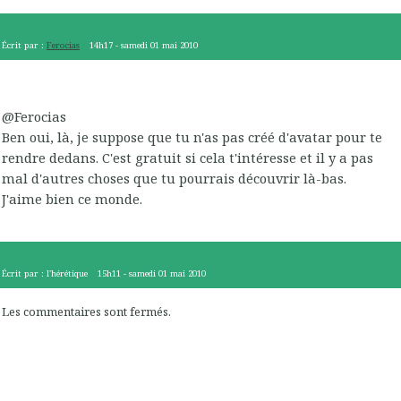
Écrit par :
Ferocias
14h17
-
samedi 01
mai 2010
@Ferocias
Ben oui, là, je suppose que tu n'as pas créé d'avatar pour te
rendre dedans. C'est gratuit si cela t'intéresse et il y a pas
mal d'autres choses que tu pourrais découvrir là-bas.
J'aime bien ce monde.
Écrit par :
l'hérétique
15h11
-
samedi 01
mai 2010
Les commentaires sont fermés.