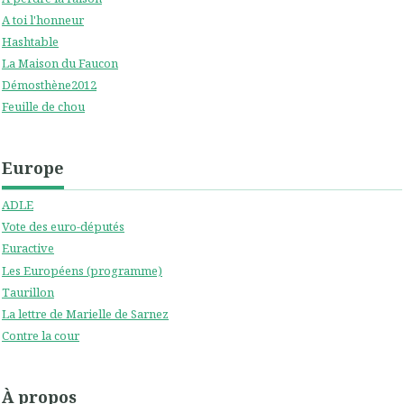
A toi l'honneur
Hashtable
La Maison du Faucon
Démosthène2012
Feuille de chou
Europe
ADLE
Vote des euro-députés
Euractive
Les Européens (programme)
Taurillon
La lettre de Marielle de Sarnez
Contre la cour
À propos