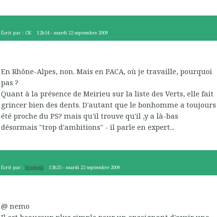
Écrit par :
CK
12h54
-
mardi 22
septembre 2009
En Rhône-Alpes, non. Mais en PACA, où je travaille, pourquoi
pas ?
Quant à la présence de Meirieu sur la liste des Verts, elle fait
grincer bien des dents. D'autant que le bonhomme a toujours
été proche du PS? mais qu'il trouve qu'il ,y a là-bas
désormais "trop d'ambitions" - il parle en expert...
Écrit par :
Brighelli
13h25
-
mardi 22
septembre 2009
@ nemo