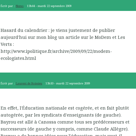
Écrit par :
Nemo
13h44
-
mardi 22
septembre 2009
Hasard du calendrier : je viens justement de publier
aujourd'hui sur mon blog un article sur le MoDem et Les
Verts :
http://www.ipolitique.fr/archive/2009/09/22/modem-
ecologistes.html
Écrit par :
Laurent de Boissieu
13h50
-
mardi 22
septembre 2009
En effet, l'Éducation nationale est cogérée, et en fait plutôt
autogérée, par les syndicats d'enseignants (de gauche).
Bayrou est allé à Canossa comme tous ses prédécesseurs et
successeurs (de gauche y compris, comme Claude Allègre).
Bayrou a de bonnes idées pour l'éducation, mais veut-il