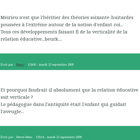
Meirieu n'est que l'héritier des théories soixante-huitardes
poussées à l'extrême autour de la notion d'enfant-roi...
Tous ces développements faisant fi de la verticalité de la
relation éducative...beurk....
Écrit par :
Nemo
11h06
-
mardi 22
septembre 2009
Et pourquoi faudrait-il absolument que la relation éducative
soit verticale ?
Le pédagogue dans l'antiquité était l'enfant qui guidait
l'aveugle...
Écrit par :
Pierre Héno
11h14
-
mardi 22
septembre 2009