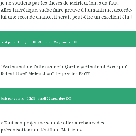
Je ne soutiens pas les thèses de Meirieu, loin s'en faut.
Allez l'Hérétique, sache faire preuve d'humanisme, accorde-
lui une seconde chance, il serait peut-être un excellent élu !
Écrit par :
Thierry P.
10h23
-
mardi 22
septembre 2009
"Parlement de l'alternance"? Quelle prétention! Avec qui?
Robert Hue? Melenchon? Le psycho-PS???
Écrit par :
pastel
10h28
-
mardi 22
septembre 2009
« Tout son projet me semble aller à rebours des
préconisations du lénifiant Meirieu »