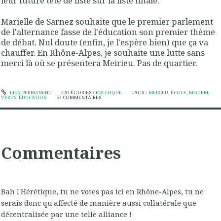
leur future tête de liste sur la liste finale.
Marielle de Sarnez souhaite que le premier parlement
de l'alternance fasse de l'éducation son premier thème
de débat. Nul doute (enfin, je l'espère bien) que ça va
chauffer. En Rhône-Alpes, je souhaite une lutte sans
merci là où se présentera Meirieu. Pas de quartier.
LIEN PERMANENT
CATÉGORIES :
POLITIQUE
TAGS :
MEIRIEU
,
ÉCOLE
,
MODEM
,
VERTS
,
ÉDUCATION
57
COMMENTAIRES
Commentaires
Bah l'Hérétique, tu ne votes pas ici en Rhône-Alpes, tu ne
serais donc qu'affecté de manière aussi collatérale que
décentralisée par une telle alliance !