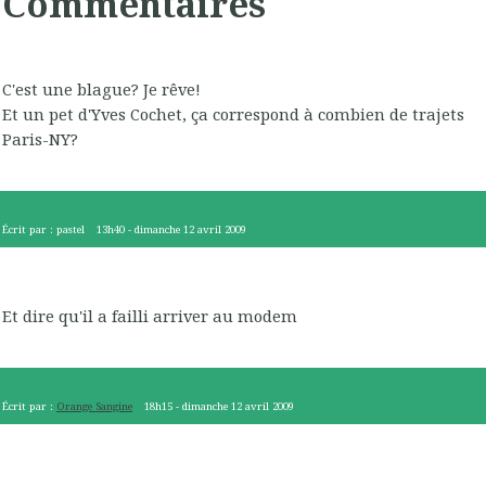
Commentaires
C'est une blague? Je rêve!
Et un pet d'Yves Cochet, ça correspond à combien de trajets
Paris-NY?
Écrit par :
pastel
13h40
-
dimanche 12
avril 2009
Et dire qu'il a failli arriver au modem
Écrit par :
Orange Sangine
18h15
-
dimanche 12
avril 2009