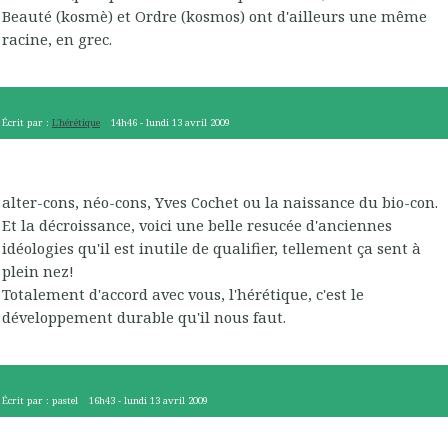
Beauté (kosmè) et Ordre (kosmos) ont d'ailleurs une même
racine, en grec.
Écrit par :
L'hérétique
14h46
-
lundi 13
avril 2009
alter-cons, néo-cons, Yves Cochet ou la naissance du bio-con.
Et la décroissance, voici une belle resucée d'anciennes
idéologies qu'il est inutile de qualifier, tellement ça sent à
plein nez!
Totalement d'accord avec vous, l'hérétique, c'est le
développement durable qu'il nous faut.
Écrit par :
pastel
16h43
-
lundi 13
avril 2009