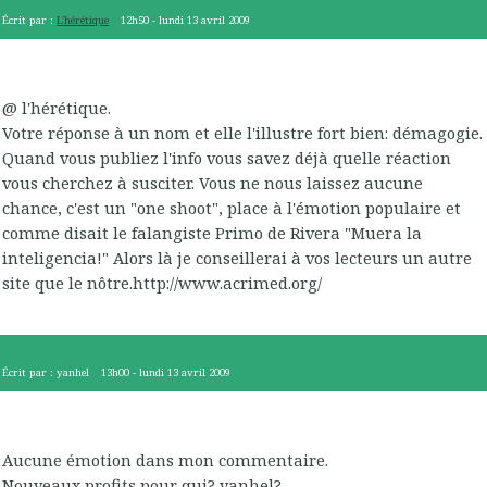
Écrit par :
L'hérétique
12h50
-
lundi 13
avril 2009
@ l'hérétique.
Votre réponse à un nom et elle l'illustre fort bien: démagogie.
Quand vous publiez l'info vous savez déjà quelle réaction
vous cherchez à susciter. Vous ne nous laissez aucune
chance, c'est un "one shoot", place à l'émotion populaire et
comme disait le falangiste Primo de Rivera "Muera la
inteligencia!" Alors là je conseillerai à vos lecteurs un autre
site que le nôtre.http://www.acrimed.org/
Écrit par :
yanhel
13h00
-
lundi 13
avril 2009
Aucune émotion dans mon commentaire.
Nouveaux profits pour qui? yanhel?