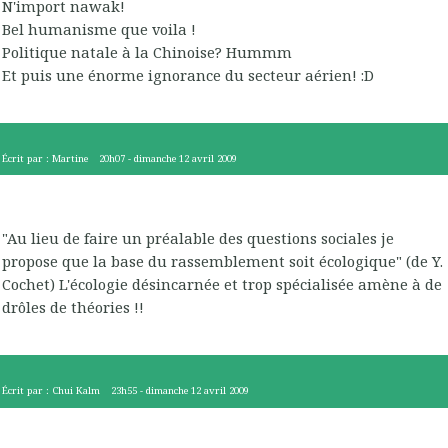
N'import nawak!
Bel humanisme que voila !
Politique natale à la Chinoise? Hummm
Et puis une énorme ignorance du secteur aérien! :D
Écrit par :
Martine
20h07
-
dimanche 12
avril 2009
"Au lieu de faire un préalable des questions sociales je
propose que la base du rassemblement soit écologique" (de Y.
Cochet) L'écologie désincarnée et trop spécialisée amène à de
drôles de théories !!
Écrit par :
Chui Kalm
23h55
-
dimanche 12
avril 2009