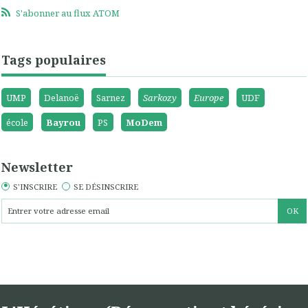
S'abonner au flux ATOM
Tags populaires
UMP
Delanoë
Sarnez
Sarkozy
Europe
UDF
école
Bayrou
PS
MoDem
Newsletter
S'INSCRIRE
SE DÉSINSCRIRE