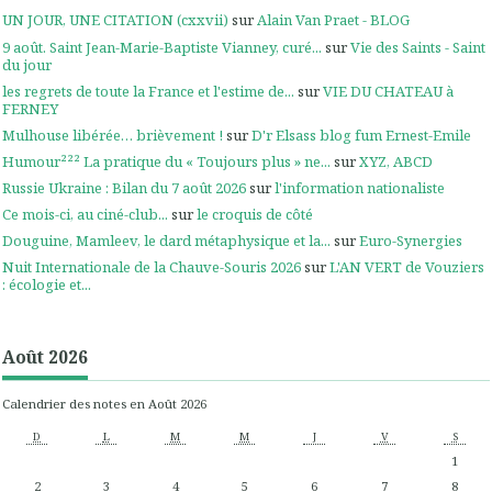
UN JOUR, UNE CITATION (cxxvii)
sur
Alain Van Praet - BLOG
9 août. Saint Jean-Marie-Baptiste Vianney, curé...
sur
Vie des Saints - Saint
du jour
les regrets de toute la France et l'estime de...
sur
VIE DU CHATEAU à
FERNEY
Mulhouse libérée… brièvement !
sur
D'r Elsass blog fum Ernest-Emile
Humour²²² La pratique du « Toujours plus » ne...
sur
XYZ, ABCD
Russie Ukraine : Bilan du 7 août 2026
sur
l'information nationaliste
Ce mois-ci, au ciné-club...
sur
le croquis de côté
Douguine, Mamleev, le dard métaphysique et la...
sur
Euro-Synergies
Nuit Internationale de la Chauve-Souris 2026
sur
L'AN VERT de Vouziers
: écologie et...
Août 2026
Calendrier des notes en Août 2026
D
L
M
M
J
V
S
1
2
3
4
5
6
7
8