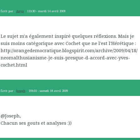
Écrit par :
Anya
11h30
-
mardi 14
avril 2009
Le sujet m'a également inspiré quelques réflexions. Mais je
suis moins catégorique avec Cochet que ne l'est l'Hérétique :
http://orangedemocratique.blogspirit.com/archive/2009/04/18/
neomalthusianisme-je-suis-presque-d-accord-avec-yves-
cochet.html
Écrit par :
Joseph
19h10
-
samedi 18
avril 2009
@Joseph,
Chacun ses gouts et analyses :))