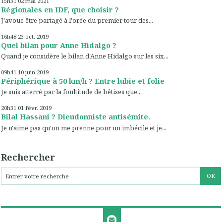
15h31
02
mai 2021
Régionales en IDF, que choisir ?
J'avoue être partagé à l'orée du premier tour des...
16h48
23
oct. 2019
Quel bilan pour Anne Hidalgo ?
Quand je considère le bilan d'Anne Hidalgo sur les six...
09h41
10
juin 2019
Périphérique à 50 km/h ? Entre lubie et folie
Je suis atterré par la foultitude de bêtises que...
20h31
01
févr. 2019
Bilal Hassani ? Dieudonniste antisémite.
Je n'aime pas qu'on me prenne pour un imbécile et je...
Rechercher