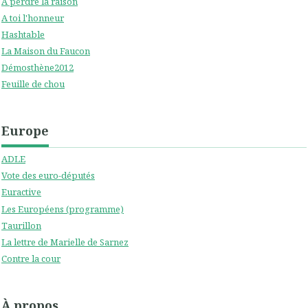
A perdre la raison
A toi l'honneur
Hashtable
La Maison du Faucon
Démosthène2012
Feuille de chou
Europe
ADLE
Vote des euro-députés
Euractive
Les Européens (programme)
Taurillon
La lettre de Marielle de Sarnez
Contre la cour
À propos