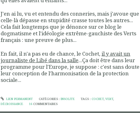
qu'elles avaient d'enfants...
J'en ai lu, vu et entendu des conneries, mais j'avoue que
celle-là dépasse en stupidité crasse toutes les autres...
Cela fait longtemps que je dénonce sur ce blog le
dogmatisme et l'idéologie extrême-gauchiste des Verts
français : une preuve de plus...
En fait, il n'a pas eu de chance, le Cochet,
il y avait un
journaliste de Libé dans la salle
...Ça doit être dans leur
programme pour l'Europe, je suppose : c'est sans doute
leur conception de l'harmonisation de la protection
sociale...
LIEN PERMANENT
CATÉGORIES :
INSOLITE
TAGS :
COCHET
,
VERT
,
DÉCROISSANCE
16
COMMENTAIRES