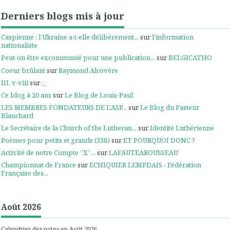
Derniers blogs mis à jour
Caspienne : l’Ukraine a-t-elle délibérément...
sur
l'information
nationaliste
Peut-on être excommunié pour une publication...
sur
BELGICATHO
Coeur brûlant
sur
Raymond Alcovère
III, v-viii
sur
;_
Ce blog à 20 ans
sur
Le Blog de Louis-Paul
LES MEMBRES FONDATEURS DE L'ASP...
sur
Le Blog du Pasteur
Blanchard
Le Secrétaire de la Church of the Lutheran...
sur
Identité Luthérienne
Poèmes pour petits et grands (338)
sur
ET POURQUOI DONC ?
Activité de notre Compte ”X”...
sur
LAFAUTEAROUSSEAU
Championnat de France
sur
ECHIQUIER LEMPDAIS - Fédération
Française des...
Août 2026
Calendrier des notes en Août 2026