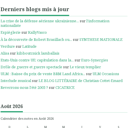
Derniers blogs mis à jour
La crise de la défense aérienne ukrainienne...
sur
l'information
nationaliste
Espièglerie
sur
KallyVasco
À la découverte de Robert Brasillach ou...
sur
SYNTHESE NATIONALE
Verdure
sur
Latitude
Alisa
sur
kibboutznick lamballais
Etats-Unis contre UE: capitulation dans la...
sur
Euro-Synergies
Drôle de guerre et guerre spectacle
sur
Le vieux templier
ULM : Baisse du prix de vente BRM Land Africa...
sur
ULM Occasions
Interlude musical
sur
LE BLOG LITTÉRAIRE de Christian Cottet-Emard
Reverrons-nous l'été 2003 ?
sur
CICATRICE
Août 2026
Calendrier des notes en Août 2026
D
L
M
M
J
V
S