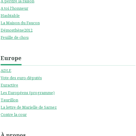
A perdre la raison
A toi l'honneur
Hashtable
La Maison du Faucon
Démosthène2012
Feuille de chou
Europe
ADLE
Vote des euro-députés
Euractive
Les Européens (programme)
Taurillon
La lettre de Marielle de Sarnez
Contre la cour
À propos