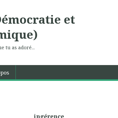
Démocratie et
mique)
e tu as adoré...
opos
ingérence