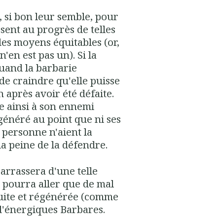
, si bon leur semble, pour
osent au progrès de telles
des moyens équitables (or,
'en est pas un). Si la
quand la barbarie
de craindre qu'elle puis­se
n après avoir été défaite.
e ainsi à son ennemi
égénéré au point que ni ses
ni personne n'aient la
la peine de la défendre.
ébarrassera d'une telle
ne pourra aller que de mal
truite et régénérée (comme
d'énergi­ques Barbares.