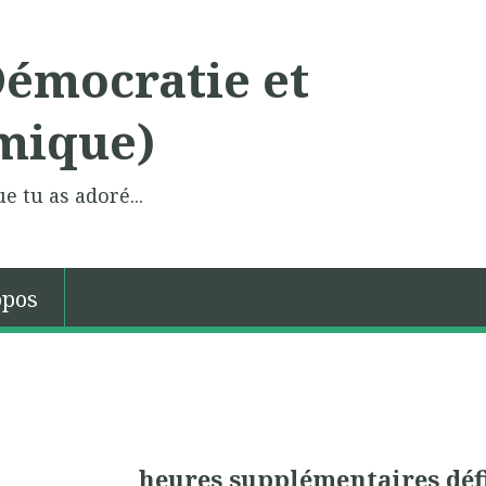
Démocratie et
mique)
e tu as adoré...
opos
heures supplémentaires défi