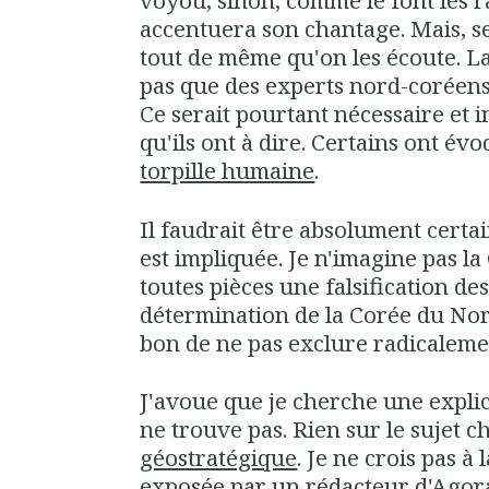
voyou, sinon, comme le font les ra
accentuera son chantage. Mais, s
tout de même qu'on les écoute. L
pas que des experts nord-coréens 
Ce serait pourtant nécessaire et 
qu'ils ont à dire. Certains ont évoq
torpille humaine
.
Il faudrait être absolument certa
est impliquée. Je n'imagine pas l
toutes pièces une falsification des
détermination de la Corée du Nord
bon de ne pas exclure radicalem
J'avoue que je cherche une explic
ne trouve pas. Rien sur le sujet 
géostratégique
. Je ne crois pas à 
exposée par un rédacteur d'Agor