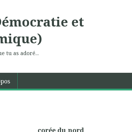
Démocratie et
mique)
e tu as adoré...
opos
corée du nord