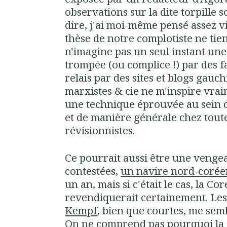
observations sur la dite torpille s
dire, j'ai moi-même pensé assez v
thèse de notre complotiste ne tient
n'imagine pas un seul instant un
trompée (ou complice !) par des fa
relais par des sites et blogs gauch
marxistes & cie ne m'inspire vrai
une technique éprouvée au sein de
et de manière générale chez toute
révisionnistes.
Ce pourrait aussi être une venge
contestées,
un navire nord-coréen
un an, mais si c'était le cas, la C
revendiquerait certainement. Le
Kempf
, bien que courtes, me sem
On ne comprend pas pourquoi la 