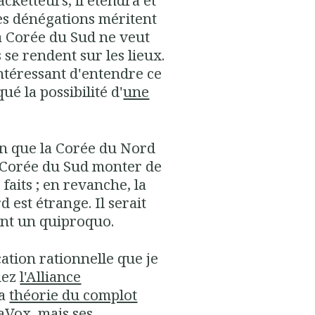
cketteurs, il étendra et
es dénégations méritent
a Corée du Sud ne veut
se rendent sur les lieux.
intéressant d'entendre ce
ué la possibilité d'
une
in que la Corée du Nord
a Corée du Sud monter de
 faits ; en revanche, la
 est étrange. Il serait
ent un quiproquo.
ation rationnelle que je
chez
l'Alliance
la
théorie du complot
aVox, mais ses