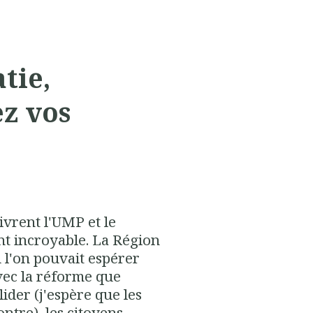
tie,
ez vos
!
ivrent l'UMP et le
t incroyable. La Région
ù l'on pouvait espérer
vec la réforme que
ider (j'espère que les
ntre), les citoyens