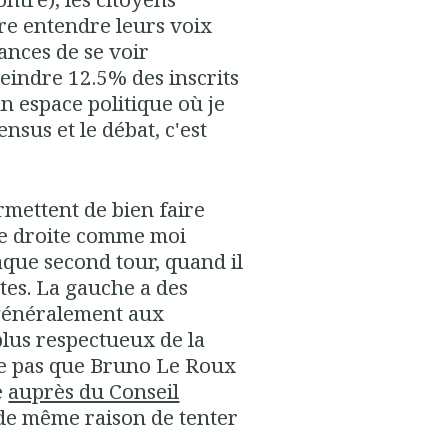
re entendre leurs voix
ances de se voir
tteindre 12.5% des inscrits
un espace politique où je
nsus et le débat, c'est
rmettent de bien faire
e droite comme moi
aque second tour, quand il
stes. La gauche a des
 généralement aux
plus respectueux de la
nse pas que Bruno Le Roux
e
auprès du Conseil
t de même raison de tenter