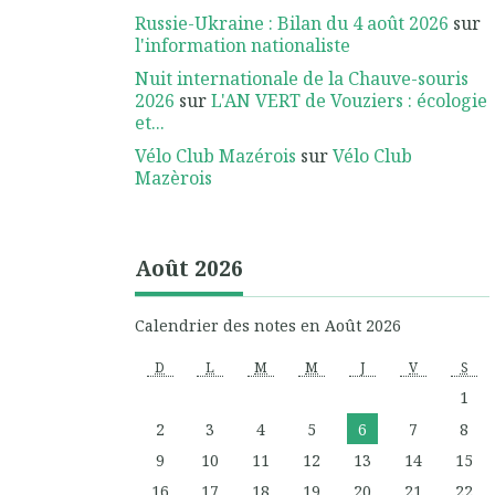
Russie-Ukraine : Bilan du 4 août 2026
sur
l'information nationaliste
Nuit internationale de la Chauve-souris
2026
sur
L'AN VERT de Vouziers : écologie
et...
Vélo Club Mazérois
sur
Vélo Club
Mazèrois
Août 2026
Calendrier des notes en Août 2026
D
L
M
M
J
V
S
1
2
3
4
5
6
7
8
9
10
11
12
13
14
15
16
17
18
19
20
21
22