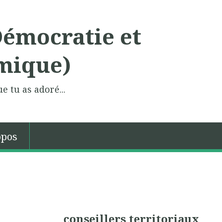
Démocratie et
mique)
e tu as adoré...
opos
conseillers territoriaux