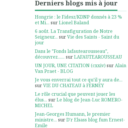
Derniers blogs mis à jour
Hongrie : le Fidesz/KDNP donnés à 23 %
et Mi...
sur
Lionel Baland
6 août. La Transfiguration de Notre
Seigneur...
sur
Vie des Saints - Saint du
jour
Dans le ”Fonds lafautearousseau”,
découvrez......
sur
LAFAUTEAROUSSEAU
UN JOUR, UNE CITATION (cxxiv)
sur
Alain
Van Praet - BLOG
Je vous enverrai tout ce qu’il y aura de...
sur
VIE DU CHATEAU à FERNEY
Le rôle crucial que peuvent jouer les
élus...
sur
Le blog de Jean-Luc ROMERO-
MICHEL
Jean-Georges Humann, le premier
ministre...
sur
D'r Elsass blog fum Ernest-
Emile