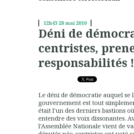
12h43
28
mai 2010
Déni de démocra
centristes, pren
responsabilités 
Le déni de démocratie auquel se l
gouvernement est tout simplemen
était l'un des derniers bastions o
entendre des voix dissonantes. A
l'Assemblée Nationale vient de val
députés néo-centristes ont voté co