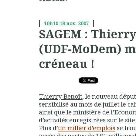
10h10
18
nov. 2007
SAGEM : Thierry
(UDF-MoDem) m
créneau !
Thierry Benoît
, le nouveau déput
sensibilisé
au mois de juillet le c
ainsi que le
ministère de l’Econo
d’activités enregistrées
sur le sit
Plus d’
un millier d’emplois
se tro
après des pertes de 181 millions 