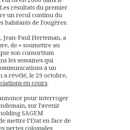
 Les résultats du premier
tre un recul continu du
es habitants de Fougères.
 Jean-Paul Herteman, a
bre, de « soumettre au
s que son consortium
ns les semaines qui
Communications à un
 a révélé, le 29 octobre,
ociations en cours
.
e annonce pour interroger
endemain, sur l’avenir
a holding SAGEM
t de mettre l’Etat en face de
es pertes colossales