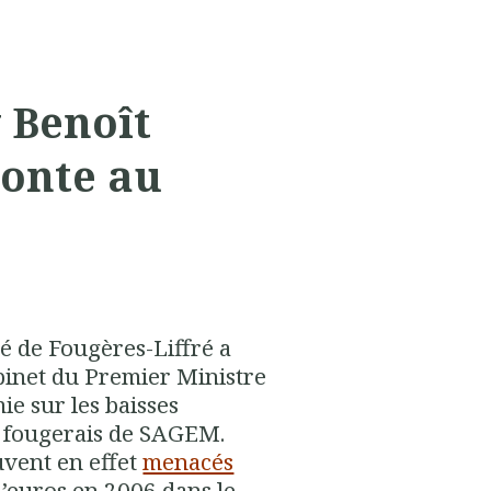
 Benoît
onte au
é de Fougères-Liffré a
abinet du
Premier Ministre
mie
sur
les baisses
e fougerais de
SAGEM
.
uvent en effet
menacés
d’euros en 2006 dans le