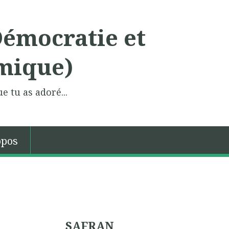
Démocratie et
mique)
e tu as adoré...
opos
SAFRAN