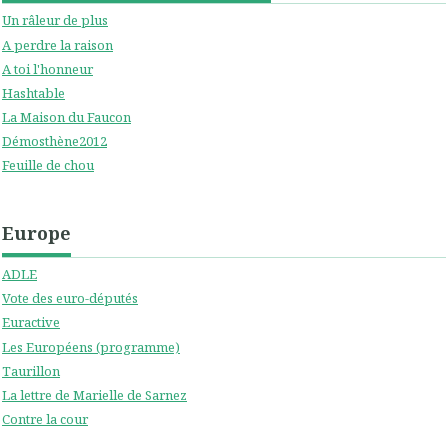
Un râleur de plus
A perdre la raison
A toi l'honneur
Hashtable
La Maison du Faucon
Démosthène2012
Feuille de chou
Europe
ADLE
Vote des euro-députés
Euractive
Les Européens (programme)
Taurillon
La lettre de Marielle de Sarnez
Contre la cour