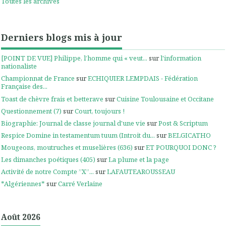
Toutes les archives
Derniers blogs mis à jour
[POINT DE VUE] Philippe, l’homme qui « veut...
sur
l'information
nationaliste
Championnat de France
sur
ECHIQUIER LEMPDAIS - Fédération
Française des...
Toast de chèvre frais et betterave
sur
Cuisine Toulousaine et Occitane
Questionnement (7)
sur
Court, toujours !
Biographie: Journal de classe journal d'une vie
sur
Post & Scriptum
Respice Domine in testamentum tuum (Introit du...
sur
BELGICATHO
Mougeons, moutruches et muselières (636)
sur
ET POURQUOI DONC ?
Les dimanches poétiques (405)
sur
La plume et la page
Activité de notre Compte ”X”...
sur
LAFAUTEAROUSSEAU
*Algériennes*
sur
Carré Verlaine
Août 2026