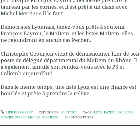
Je crois que François Bayrou a décidé de prendre le
taureau par les cornes, et il est prêt à un clash avec
Michel Mercier s'il le faut.
Démocrates Lyonnais, tenez-vous prêts à soutenir
François Bayrou, le MoDem, et les listes MoDem, elles
ne rejoindront en aucun cas Perben.
Christophe Geourjon vient de démissionner hier de son
poste de délégué départmental du MoDem du Rhône. Il
a également annulé son rendez-vous avec le PS et
Collomb aujourd'hui.
Dans le même temps, une liste
Lyon est une chance
est
bouclée et prête à prendre la relève...
LIEN PERMANENT
CATÉGORIES :
POLITIQUE
TAGS :
LYON
,
BAYROU
,
COLLOMB
,
MERCIER
,
PERBEN
,
MODEM
,
GEOURJON
30
COMMENTAIRES