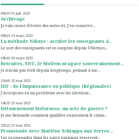
09h10
31
juil. 2023
Archivage
Je vais cesser d'écrire des notes ici. J'en conserve...
09h53
13
mars 2023
La méthode Ndiaye : acculer les enseignants à...
Le sort des enseignants est en suspens depuis l'élection...
18h43
06
mars 2023
Retraites, SNU, le MoDem m'agace souverainement...
Je n'avais pas écrit depuis longtemps, peinant à me...
15h05
25
mai 2021
IDF : de l'impuissance en politique (Régionales)
J'ai toujours eu un problème avec les élections...
14h23
25
mai 2021
Détournement biélorusse, un acte de guerre ?
Je me demande comment qualifier exactement le crime...
23h22
15
mai 2021
Promenade avec Marlène Schiappa aux Serres...
Les promenades dans les parcs parisiens réservent...