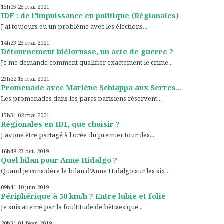
15h05
25
mai 2021
IDF : de l'impuissance en politique (Régionales)
J'ai toujours eu un problème avec les élections...
14h23
25
mai 2021
Détournement biélorusse, un acte de guerre ?
Je me demande comment qualifier exactement le crime...
23h22
15
mai 2021
Promenade avec Marlène Schiappa aux Serres...
Les promenades dans les parcs parisiens réservent...
15h31
02
mai 2021
Régionales en IDF, que choisir ?
J'avoue être partagé à l'orée du premier tour des...
16h48
23
oct. 2019
Quel bilan pour Anne Hidalgo ?
Quand je considère le bilan d'Anne Hidalgo sur les six...
09h41
10
juin 2019
Périphérique à 50 km/h ? Entre lubie et folie
Je suis atterré par la foultitude de bêtises que...
20h31
01
févr. 2019