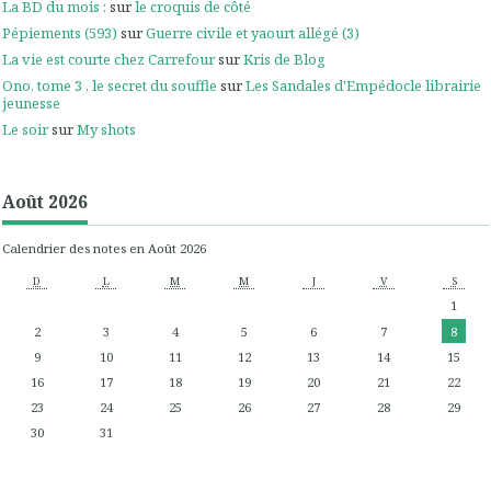
La BD du mois :
sur
le croquis de côté
Pépiements (593)
sur
Guerre civile et yaourt allégé (3)
La vie est courte chez Carrefour
sur
Kris de Blog
Ono, tome 3 , le secret du souffle
sur
Les Sandales d'Empédocle librairie
jeunesse
Le soir
sur
My shots
Août 2026
Calendrier des notes en Août 2026
D
L
M
M
J
V
S
1
2
3
4
5
6
7
8
9
10
11
12
13
14
15
16
17
18
19
20
21
22
23
24
25
26
27
28
29
30
31