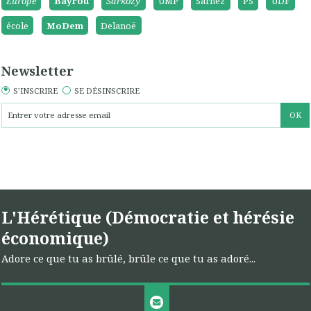
Europe
Bayrou
Sarkozy
UMP
Sarnez
PS
UDF
école
MoDem
Delanoë
Newsletter
S'INSCRIRE
SE DÉSINSCRIRE
L'Hérétique (Démocratie et hérésie
économique)
Adore ce que tu as brûlé, brûle ce que tu as adoré...