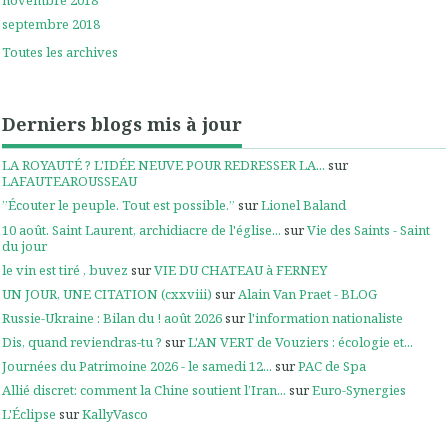
septembre 2018
Toutes les archives
Derniers blogs mis à jour
LA ROYAUTÉ ? L'IDÉE NEUVE POUR REDRESSER LA...
sur
LAFAUTEAROUSSEAU
”Écouter le peuple. Tout est possible.”
sur
Lionel Baland
10 août. Saint Laurent, archidiacre de l'église...
sur
Vie des Saints - Saint
du jour
le vin est tiré , buvez
sur
VIE DU CHATEAU à FERNEY
UN JOUR, UNE CITATION (cxxviii)
sur
Alain Van Praet - BLOG
Russie-Ukraine : Bilan du ! août 2026
sur
l'information nationaliste
Dis, quand reviendras-tu ?
sur
L'AN VERT de Vouziers : écologie et...
Journées du Patrimoine 2026 - le samedi 12...
sur
PAC de Spa
Allié discret: comment la Chine soutient l’Iran...
sur
Euro-Synergies
L'Éclipse
sur
KallyVasco