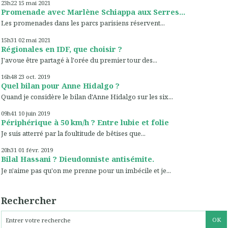
23h22
15
mai 2021
Promenade avec Marlène Schiappa aux Serres...
Les promenades dans les parcs parisiens réservent...
15h31
02
mai 2021
Régionales en IDF, que choisir ?
J'avoue être partagé à l'orée du premier tour des...
16h48
23
oct. 2019
Quel bilan pour Anne Hidalgo ?
Quand je considère le bilan d'Anne Hidalgo sur les six...
09h41
10
juin 2019
Périphérique à 50 km/h ? Entre lubie et folie
Je suis atterré par la foultitude de bêtises que...
20h31
01
févr. 2019
Bilal Hassani ? Dieudonniste antisémite.
Je n'aime pas qu'on me prenne pour un imbécile et je...
Rechercher