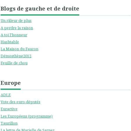
Blogs de gauche et de droite
Un râleur de plus
A perdre la raison
A toi l'honneur
Hashtable
La Maison du Faucon
Démosthène2012
Feuille de chou
Europe
ADLE
Vote des euro-députés
Euractive
Les Européens (programme)
Taurillon
La lettre de Marielle de Sarnez