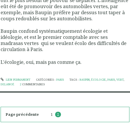
ont le plus besoin de pouvoir se déplacer. L'intelligence
eût été de promouvoir des automobiles vertes, par
exemple, mais Baupin préfère par dessus tout taper à
coups redoublés sur les automobilistes.
Baupin confond systématiquement écologie et
idéologie, et est le premier comptable avec ses
madrasas vertes qui se veulent écolo des difficultés de
circulation à Paris.
L'écologie, oui, mais pas comme ça.
LIEN PERMANENT
CATÉGORIES :
PARIS
TAGS :
BAUPIN
,
ÉCOLOGIE
,
PARIS
,
VERT
,
DELANOË
2
COMMENTAIRES
Page précédente
1
2